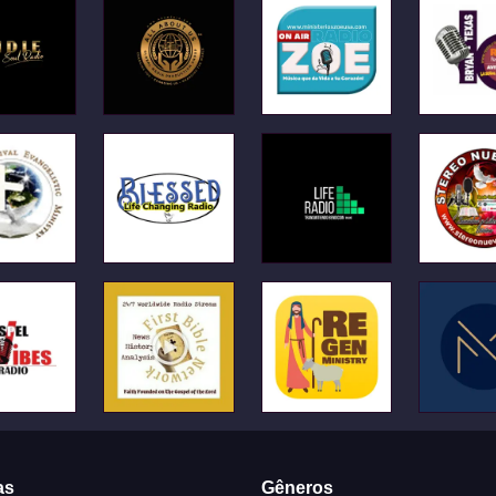
as
Gêneros