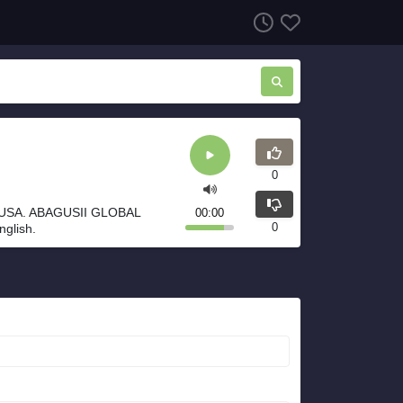
0
 USA. ABAGUSII GLOBAL
00:00
0
glish.