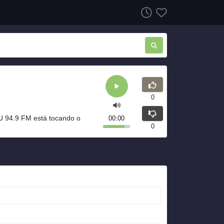
0
U 94.9 FM está tocando o
00:00
0