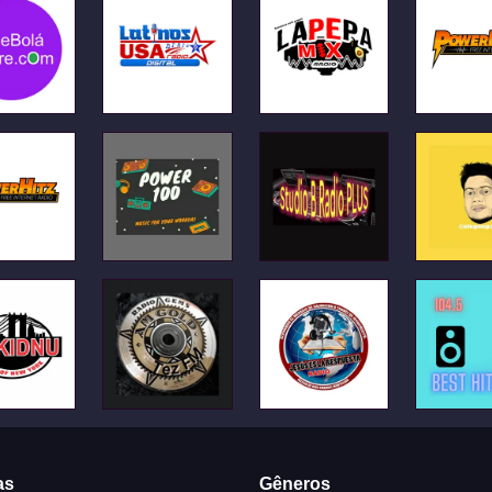
as
Gêneros