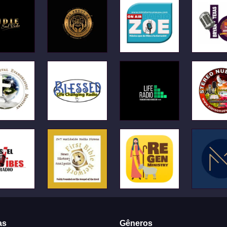
as
Gêneros