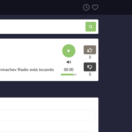
0
mmachev Radio está tocando
00:00
0