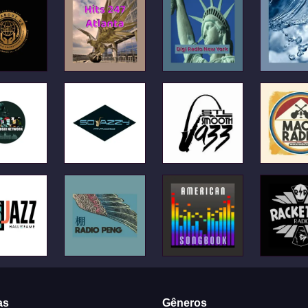
as
Gêneros