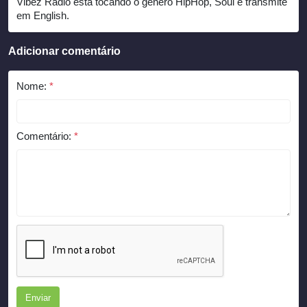
Vibez Radio está tocando o gênero HipHop, Soul e transmite
em English.
Adicionar comentário
Nome:
*
Comentário:
*
Enviar