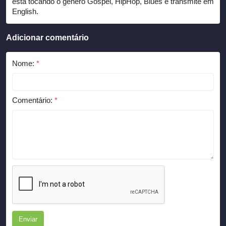
está tocando o gênero Gospel, HipHop, Blues e transmite em
English.
Adicionar comentário
Nome:
*
Comentário:
*
Enviar