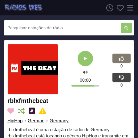
0
00:00
0
rblxfmthebeat
HipHop
›
German
›
Germany
rblxfmthebeat é uma estação de rádio de Germany.
rblxfmthebeat está tocando o gênero HipHop e transmite em