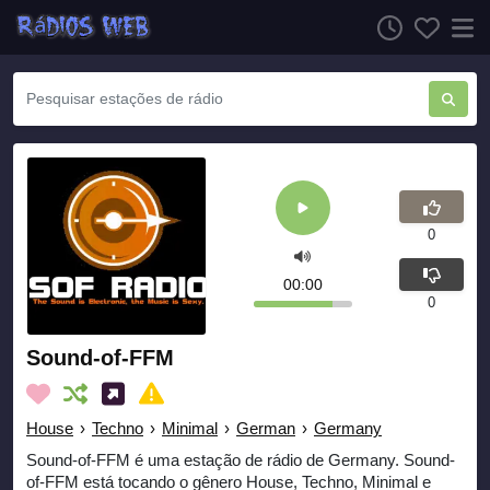
0
00:00
0
Sound-of-FFM
House
›
Techno
›
Minimal
›
German
›
Germany
Sound-of-FFM é uma estação de rádio de Germany. Sound-
of-FFM está tocando o gênero House, Techno, Minimal e