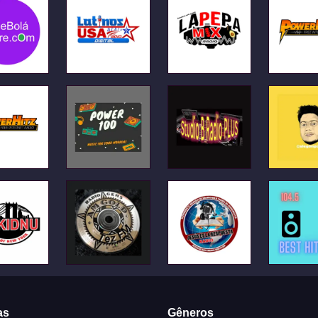
as
Gêneros