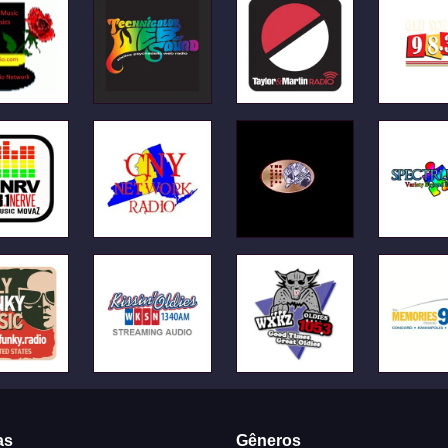
as
Gêneros