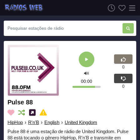
0
00:00
0
Pulse 88
HipHop
›
R'n'B
›
English
›
United Kingdom
Pulse 88 é uma estação de rádio de United Kingdom. Pulse
88 está tocando o gênero HipHop, R'n'B e transmite em