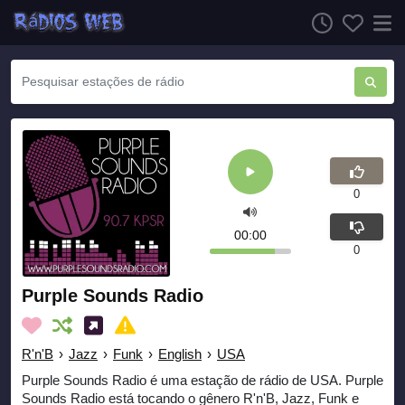
0
00:00
0
Purple Sounds Radio
R'n'B
›
Jazz
›
Funk
›
English
›
USA
Purple Sounds Radio é uma estação de rádio de USA. Purple
Sounds Radio está tocando o gênero R'n'B, Jazz, Funk e