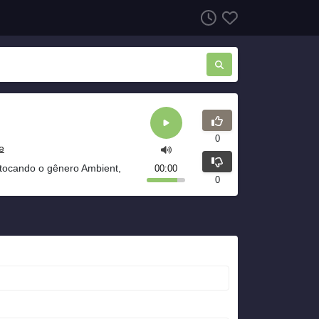
0
e
tocando o gênero Ambient,
00:00
0