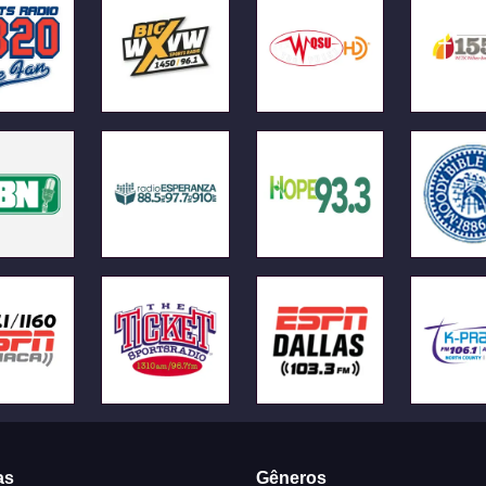
as
Gêneros