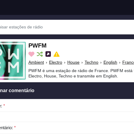
PWFM
Ambient
›
Electro
›
House
›
Techno
›
English
›
Franc
PWFM é uma estação de rádio de France. PWFM está 
Electro, House, Techno e transmite em English.
onar comentário
e:
*
ntário:
*