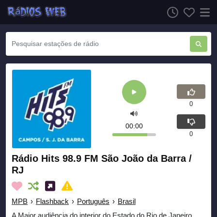
0
00:00
0
Rádio Hits 98.9 FM São João da Barra /
RJ
MPB
›
Flashback
›
Português
›
Brasil
A Maior audiência do interior do Estado do Rio de Janeiro.