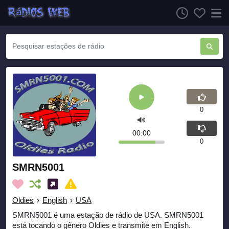
0
00:00
0
SMRN5001
Oldies
›
English
›
USA
SMRN5001 é uma estação de rádio de USA. SMRN5001
está tocando o gênero Oldies e transmite em English.