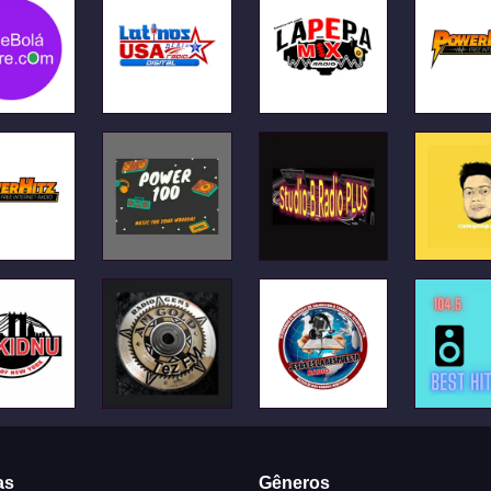
as
Gêneros