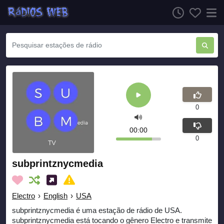
0
00:00
0
subprintznycmedia
Electro
›
English
›
USA
subprintznycmedia é uma estação de rádio de USA.
subprintznycmedia está tocando o gênero Electro e transmite