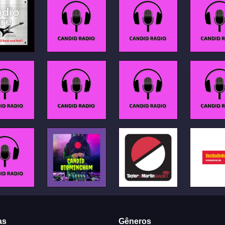
as
Gêneros