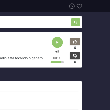
0
dio está tocando o gênero
00:00
0