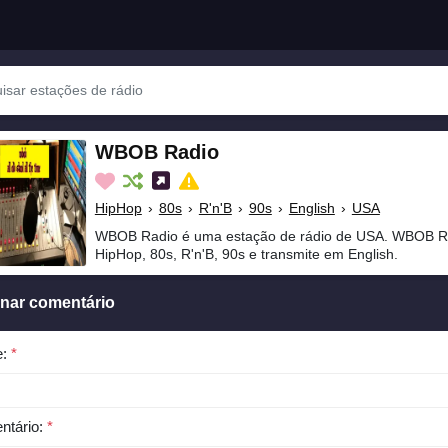
WBOB Radio
HipHop
›
80s
›
R'n'B
›
90s
›
English
›
USA
WBOB Radio é uma estação de rádio de USA. WBOB Ra
HipHop, 80s, R'n'B, 90s e transmite em English.
onar comentário
e:
*
ntário:
*