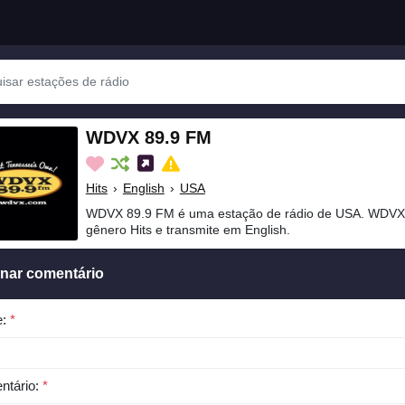
WDVX 89.9 FM
Hits
›
English
›
USA
WDVX 89.9 FM é uma estação de rádio de USA. WDVX 
gênero Hits e transmite em English.
onar comentário
e:
*
ntário:
*