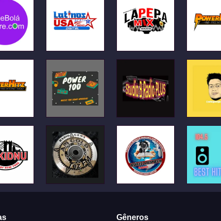
as
Gêneros