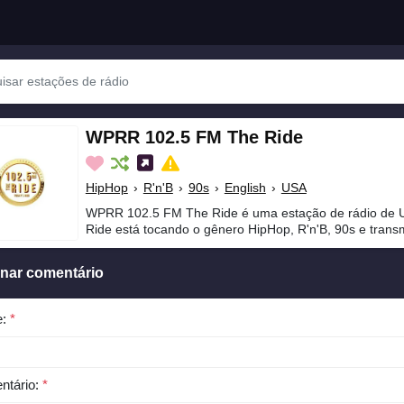
WPRR 102.5 FM The Ride
HipHop
›
R'n'B
›
90s
›
English
›
USA
WPRR 102.5 FM The Ride é uma estação de rádio de
Ride está tocando o gênero HipHop, R'n'B, 90s e trans
onar comentário
e:
*
ntário:
*