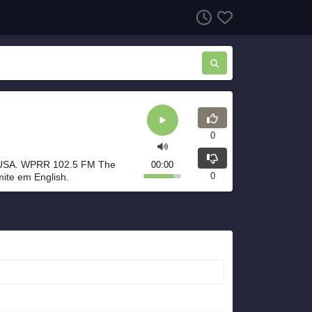
0
 USA. WPRR 102.5 FM The
00:00
0
mite em English.