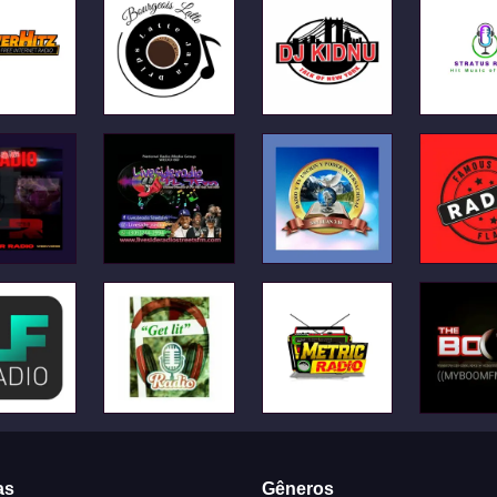
as
Gêneros