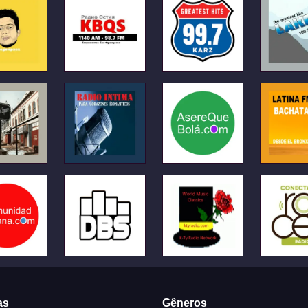
as
Gêneros