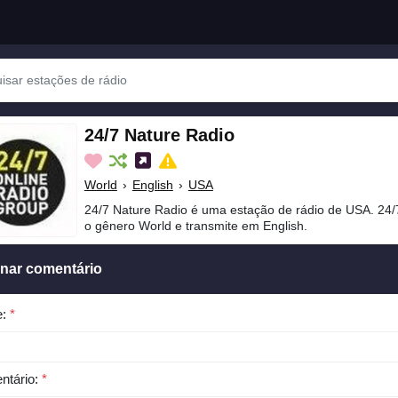
24/7 Nature Radio
World
›
English
›
USA
24/7 Nature Radio é uma estação de rádio de USA. 24/
o gênero World e transmite em English.
onar comentário
e:
*
ntário:
*