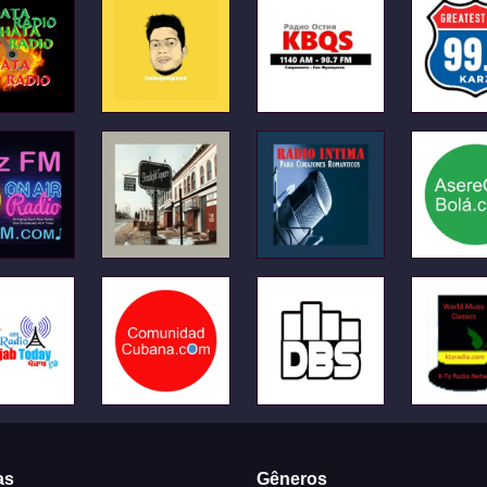
as
Gêneros