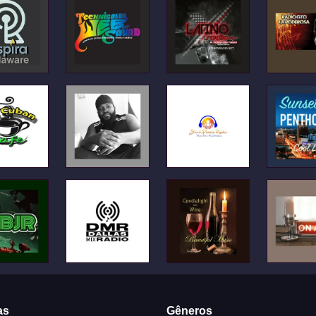
as
Gêneros