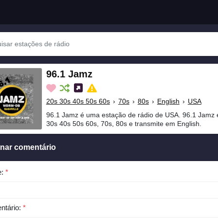
96.1 Jamz
20s 30s 40s 50s 60s
›
70s
›
80s
›
English
›
USA
96.1 Jamz é uma estação de rádio de USA. 96.1 Jamz 
30s 40s 50s 60s, 70s, 80s e transmite em English.
onar comentário
e:
*
ntário:
*