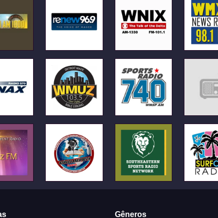
as
Gêneros