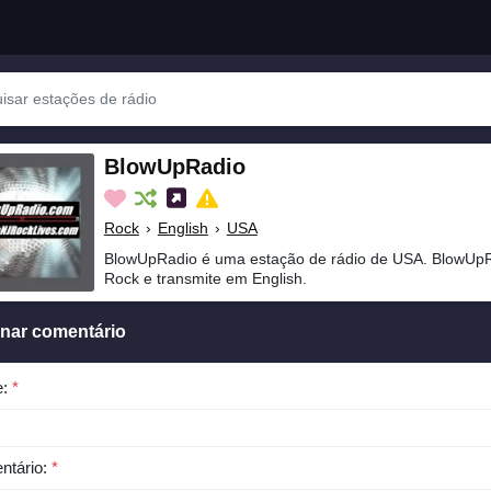
BlowUpRadio
Rock
›
English
›
USA
BlowUpRadio é uma estação de rádio de USA. BlowUpR
Rock e transmite em English.
onar comentário
e:
*
ntário:
*