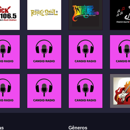
as
Gêneros