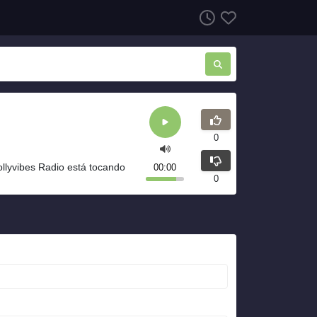
0
llyvibes Radio está tocando
00:00
0