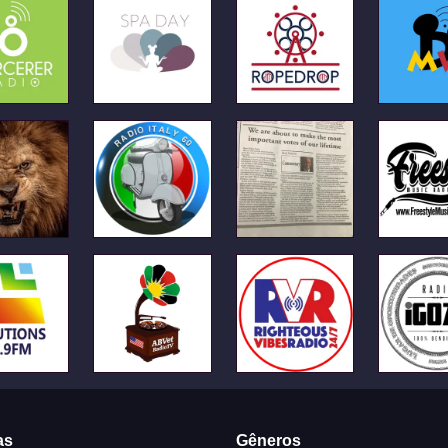
as
Gêneros