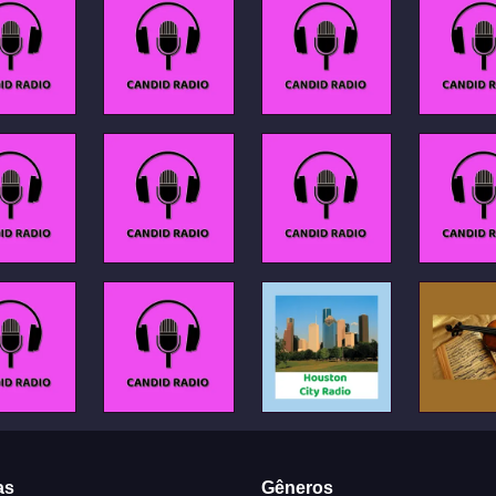
as
Gêneros