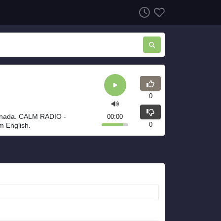
0
anada. CALM RADIO -
00:00
0
m English.