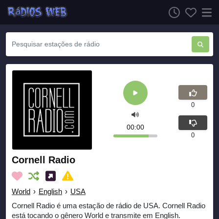
0
00:00
0
Cornell Radio
World
›
English
›
USA
Cornell Radio é uma estação de rádio de USA. Cornell Radio
está tocando o gênero World e transmite em English.