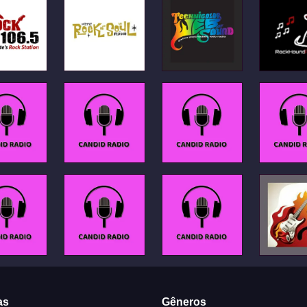
as
Gêneros