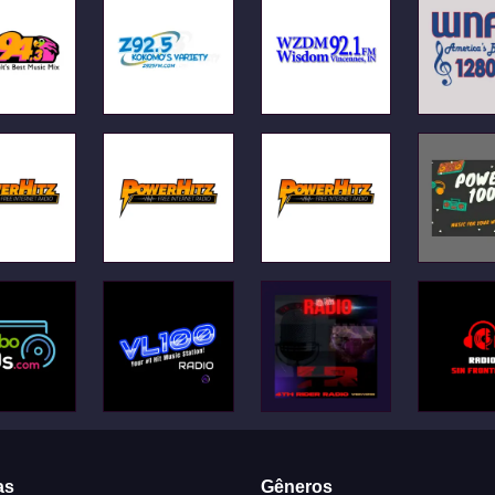
as
Gêneros