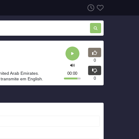
0
nited Arab Emirates.
00:00
0
 transmite em English.