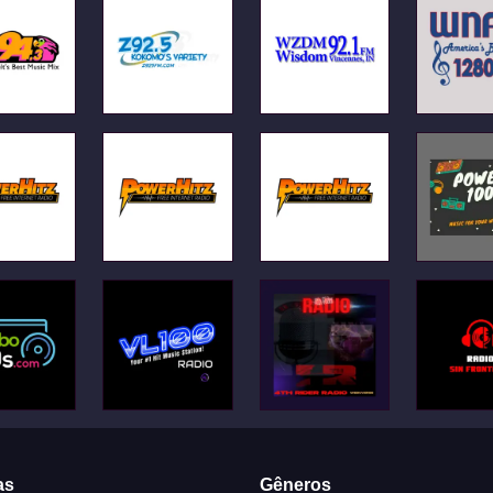
as
Gêneros