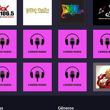
as
Gêneros