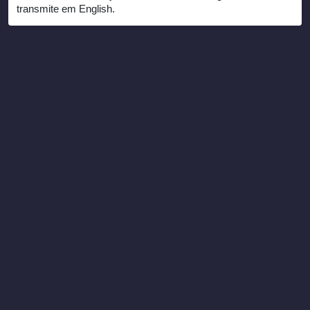
transmite em English.