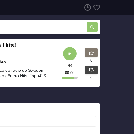
 Hits!
0
den
ção de rádio de Sweden.
00:00
o o gênero Hits, Top 40 &
0