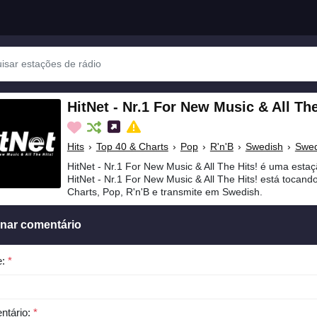
HitNet - Nr.1 For New Music & All The
Hits
›
Top 40 & Charts
›
Pop
›
R'n'B
›
Swedish
›
Swe
HitNet - Nr.1 For New Music & All The Hits! é uma esta
HitNet - Nr.1 For New Music & All The Hits! está tocand
Charts, Pop, R'n'B e transmite em Swedish.
onar comentário
e:
*
ntário:
*