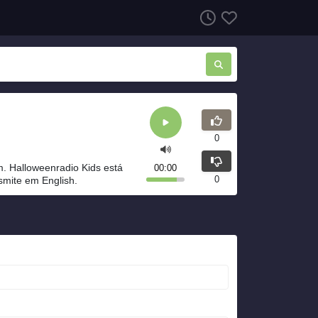
0
. Halloweenradio Kids está
00:00
0
smite em English.