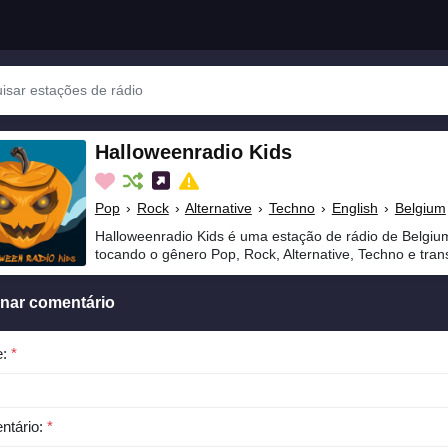
Halloweenradio Kids
Pop
›
Rock
›
Alternative
›
Techno
›
English
›
Belgium
Halloweenradio Kids é uma estação de rádio de Belgium
tocando o gênero Pop, Rock, Alternative, Techno e tran
onar comentário
e:
*
ntário:
*