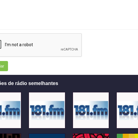
iar
ões de rádio semelhantes