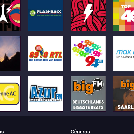
as
Gêneros