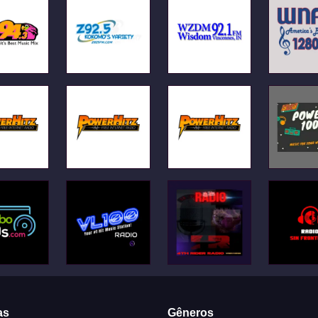
as
Gêneros