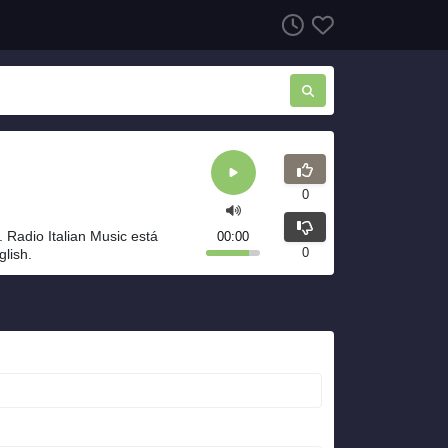
0
. Radio Italian Music está
00:00
0
lish.