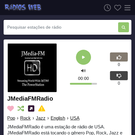
0
00:00
0
JMediaFMRadio
Pop
›
Rock
›
Jazz
›
English
›
USA
JMediaFMRadio é uma estação de rádio de USA.
JMediaFMRadio está tocando o gênero Pop, Rock, Jazz e