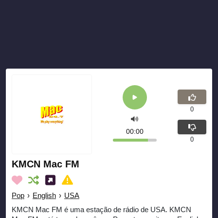
0
00:00
0
KMCN Mac FM
Pop
›
English
›
USA
KMCN Mac FM é uma estação de rádio de USA. KMCN