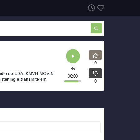
0
rádio de USA. KMVN MOVIN
00:00
istening e transmite em
0