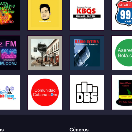
as
Gêneros