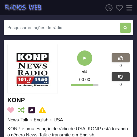
0
00:00
0
KONP
News-Talk
›
English
›
USA
KONP é uma estação de rádio de USA. KONP está tocando
o gênero News-Talk e transmite em English.