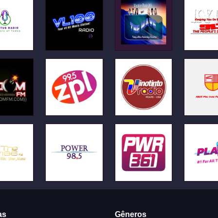
as
Gêneros