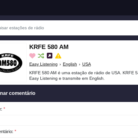
KRFE 580 AM
Easy Listening
›
English
›
USA
KRFE 580 AM é uma estação de rádio de USA. KRFE 5
Easy Listening e transmite em English.
onar comentário
e:
*
ntário:
*