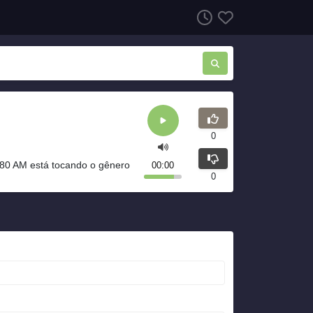
0
80 AM está tocando o gênero
00:00
0