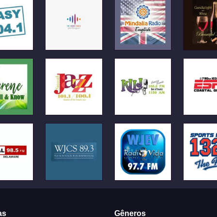
as
Gêneros