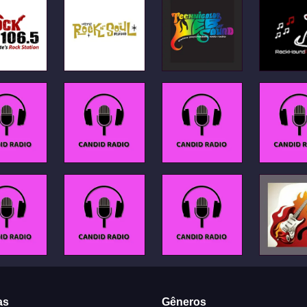
as
Gêneros