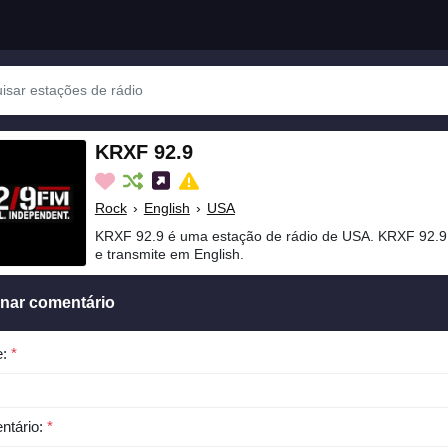
KRXF 92.9
Rock
›
English
›
USA
KRXF 92.9 é uma estação de rádio de USA. KRXF 92.9
e transmite em English.
onar comentário
e:
*
ntário:
*