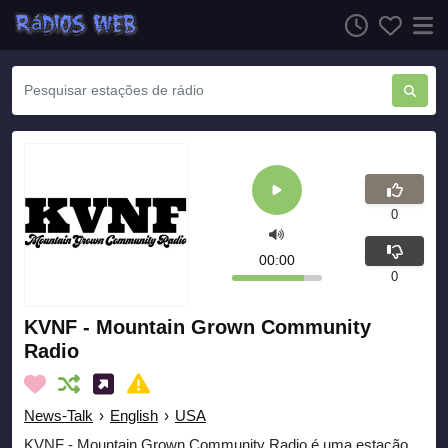
0
00:00
0
KVNF - Mountain Grown Community
Radio
News-Talk
›
English
›
USA
KVNF - Mountain Grown Community Radio é uma estação