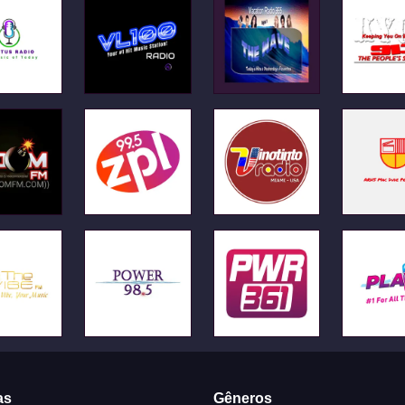
as
Gêneros