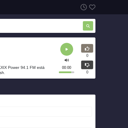
0
KXIX Power 94.1 FM está
00:00
0
sh.