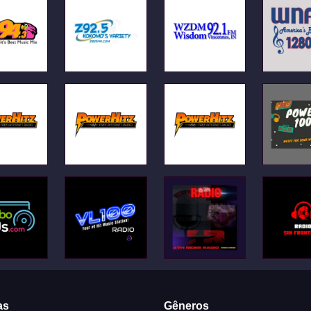
as
Gêneros