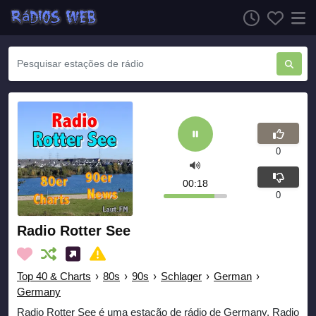
0
00:18
0
Radio Rotter See
Top 40 & Charts
›
80s
›
90s
›
Schlager
›
German
›
Germany
Radio Rotter See é uma estação de rádio de Germany. Radio