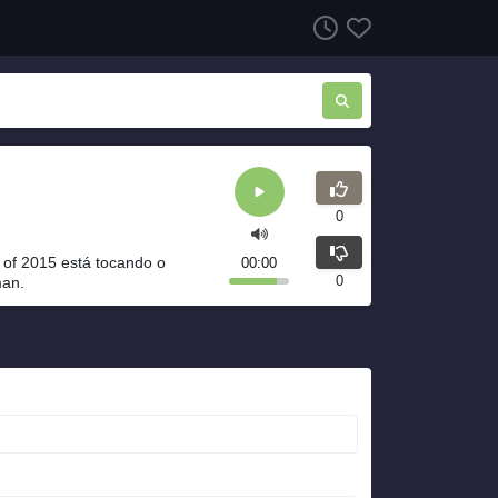
0
 of 2015 está tocando o
00:00
0
man.