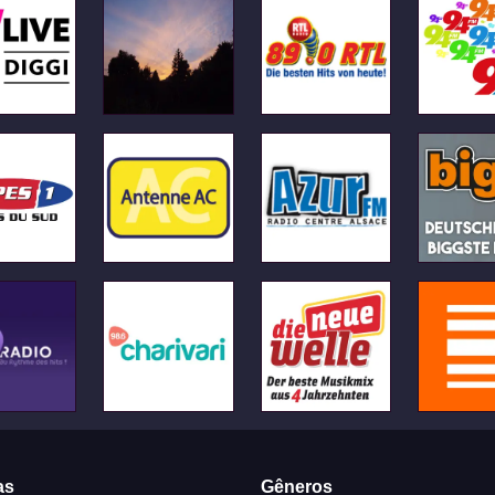
as
Gêneros